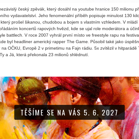
ezávislý český zpěvák, který dosáhl na youtube hranice 150 milionu p
ního vydavatelství. Jeho fenomenální příběh popisuje minulost 130 kil
 který prošel šikanou, chudobou a bojem s vlastním vzhledem. V mládí
ořádáním koncertů rapových hvězd, kde se ujal role moderátora a účin
yle battlech. V roce 2007 vyhrál první místo ve freestyle rapu na festiva
kde byl headliner americký rapper The Game. Působil také jako úspěšn
na OČKU, Evropě 2 v primetimu na Fajn rádiu. 5x zvítězil v hitparádě 
Ty a Já, která překonala 23 milionů shlédnutí.
TĚŠÍME SE NA VÁS 5. 6. 2027