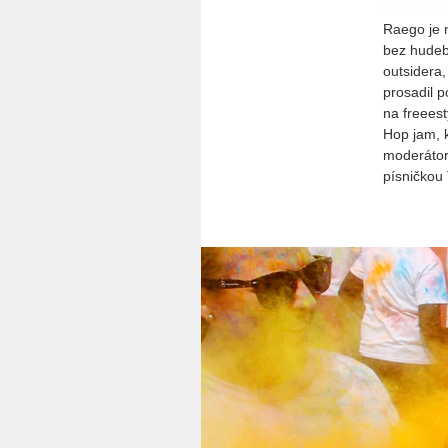
Raego je n
bez hudeb
outsidera,
prosadil p
na freeest
Hop jam, 
moderátor 
písničkou 