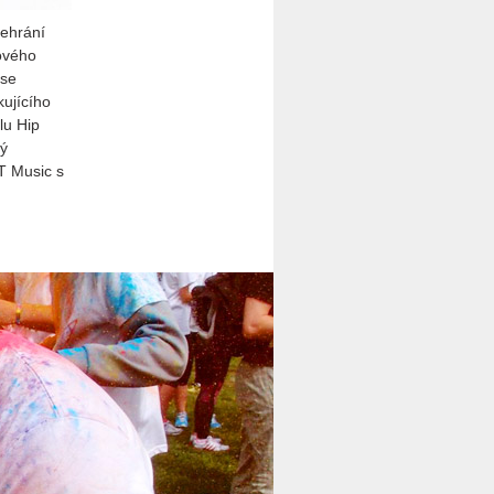
řehrání
ového
 se
kujícího
lu Hip
ý
T Music s