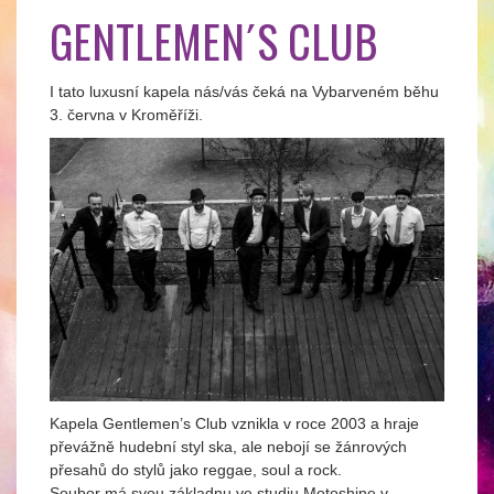
GENTLEMEN´S CLUB
I tato luxusní kapela nás/vás čeká na Vybarveném běhu
3. června v Kroměříži.
Kapela Gentlemen’s Club vznikla v roce 2003 a hraje
převážně hudební styl ska, ale nebojí se žánrových
přesahů do stylů jako reggae, soul a rock.
Soubor má svou základnu ve studiu Motoshine v